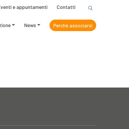
Eventi e appuntamenti
Contatti
zione
News
Perchè associarsi