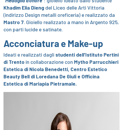
“Medaglia d’onore”
: gioiello i
deato dallo studente
Khadim Elia Dieng
del Liceo delle Arti Vittoria
(indirizzo Design metalli oreficeria)
e realizzato da
Mastro 7
. Gioiello realizzato a mano in Argento 925,
con parti lucide e satinate.
Acconciatura e Make-up
Ideati e realizzati dagli
studenti dell’Istituto Pertini
di Trento
in collaborazione con
Mytho Parrucchieri
Estetica
di Nicola Benedetti,
Centro Estetico
Beauty Bell
di Loredana De Giuli e
Officina
Estetica
di Mariapia Pietramale.