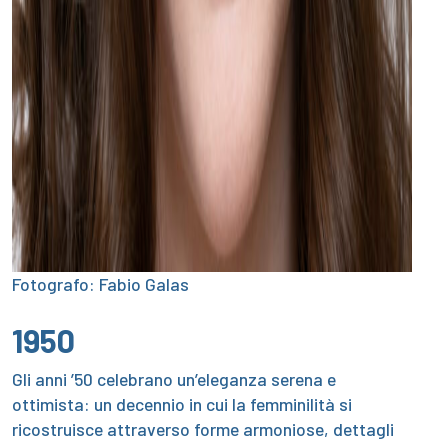
Fotografo: Fabio Galas
1950
Gli anni ’50 celebrano un’eleganza serena e
ottimista: un decennio in cui la femminilità si
ricostruisce attraverso forme armoniose, dettagli