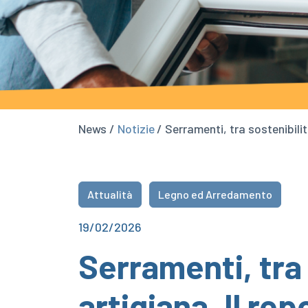
News /
Notizie
/ Serramenti, tra sostenibili
Attualità
Legno ed Arredamento
19/02/2026
Serramenti, tra 
artigiana. Il re