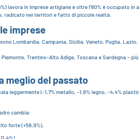
6%) lavora in imprese artigiane e oltre l’80% è occupato in
adicato nei territori e fatto di piccole realtà.
le imprese
e sono Lombardia, Campania, Sicilia, Veneto, Puglia, Lazi
a, Piemonte, Trentino-Alto Adige, Toscana e Sardegna – più
a meglio del passato
 cala leggermente (-1,7% metallo, -1,9% legno, -4,4% plasti
uadro cambia:
to forte (+59,9%),
+11,4%),