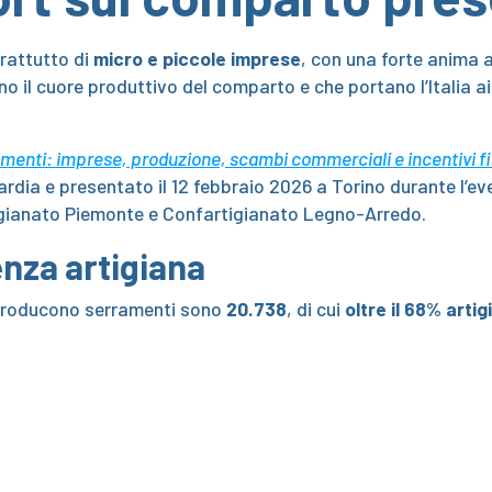
prattutto di
micro e piccole imprese
, con una forte anima 
o il cuore produttivo del comparto e che portano l’Italia ai 
menti: imprese, produzione, scambi commerciali e incentivi fi
dia e presentato il 12 febbraio 2026 a Torino durante l’even
gianato Piemonte e Confartigianato Legno-Arredo.
enza artigiana
 producono serramenti sono
20.738
, di cui
oltre il 68% arti