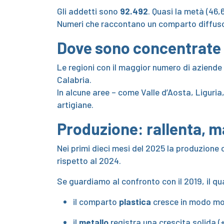
Gli addetti sono
92.492
. Quasi la metà (46,
Numeri che raccontano un comparto diffuso, r
Dove sono concentrate 
Le regioni con il maggior numero di aziend
Calabria.
In alcune aree – come Valle d’Aosta, Liguri
artigiane.
Produzione: rallenta, m
Nei primi dieci mesi del 2025 la produzione
rispetto al 2024.
Se guardiamo al confronto con il 2019, il q
il comparto
plastica
cresce in modo mol
il
metallo
registra una crescita solida (