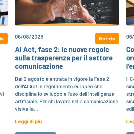
06/08/2026
06
ie
Notizie
AI Act, fase 2: le nuove regole
Co
sulla trasparenza per il settore
or
comunicazione
l’
.
Dal 2 agosto è entrata in vigore la Fase 2
Il 
dell'AI Act, il regolamento europeo che
sin
vi
disciplina lo sviluppo e l'uso dell'intelligenza
str
artificiale. Per chi lavora nella comunicazione
sic
visiva la…
edi
Leggi di più
Leg