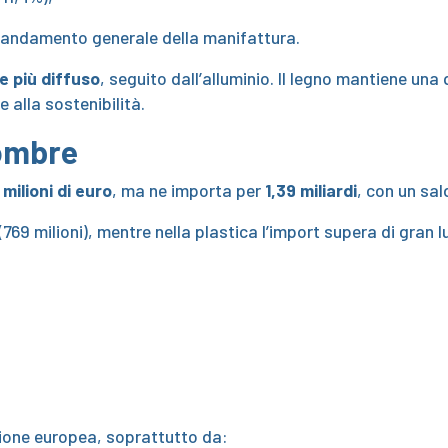
l’andamento generale della manifattura.
le più diffuso
, seguito dall’alluminio. Il legno mantiene un
 alla sostenibilità.
 ombre
milioni di euro
, ma ne importa per
1,39 miliardi
, con un sal
 (769 milioni), mentre nella plastica l’import supera di gran l
nione europea, soprattutto da: