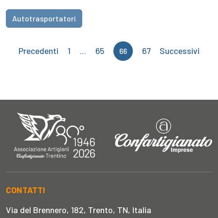
Autotrasportatori
Paginazione
Precedenti
1
65
67
Successivi
…
66
degli
articoli
CONTATTI
Via del Brennero, 182, Trento, TN, Italia