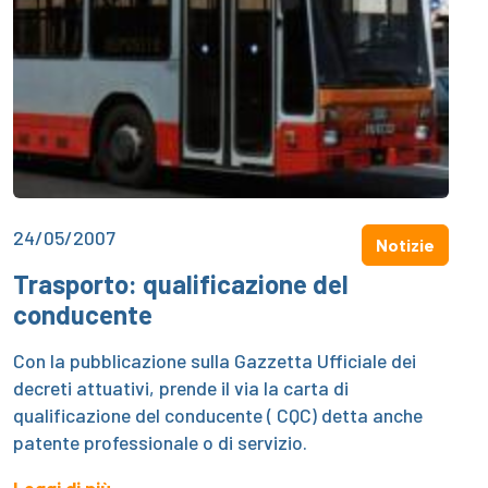
24/05/2007
Notizie
Trasporto: qualificazione del
conducente
Con la pubblicazione sulla Gazzetta Ufficiale dei
decreti attuativi, prende il via la carta di
qualificazione del conducente ( CQC) detta anche
patente professionale o di servizio.