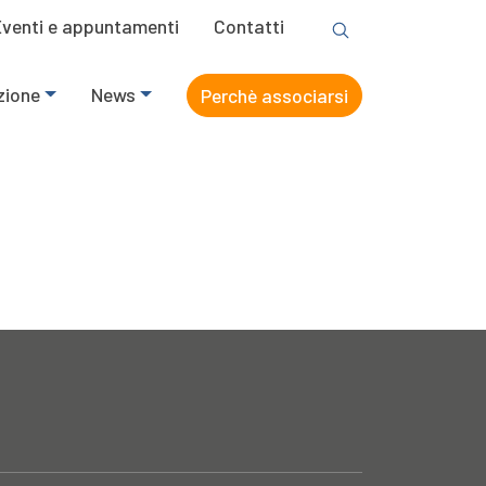
Eventi e appuntamenti
Contatti
zione
News
Perchè associarsi