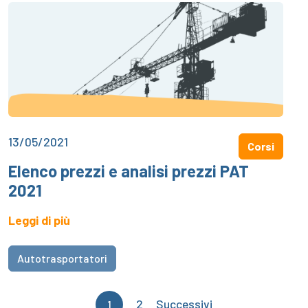
13/05/2021
Corsi
Elenco prezzi e analisi prezzi PAT
2021
Leggi di più
Autotrasportatori
Paginazione
2
Successivi
1