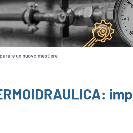
arare un nuovo mestiere
ERMOIDRAULICA: impa