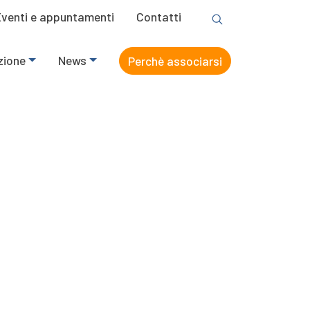
Eventi e appuntamenti
Contatti
zione
News
Perchè associarsi