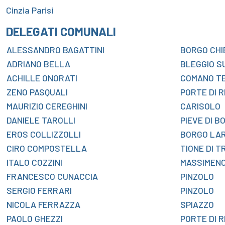
Cinzia Parisi
DELEGATI COMUNALI
ALESSANDRO BAGATTINI
BORGO CHI
ADRIANO BELLA
BLEGGIO S
ACHILLE ONORATI
COMANO T
ZENO PASQUALI
PORTE DI 
MAURIZIO CEREGHINI
CARISOLO
DANIELE TAROLLI
PIEVE DI B
EROS COLLIZZOLLI
BORGO LA
CIRO COMPOSTELLA
TIONE DI 
ITALO COZZINI
MASSIMENO
FRANCESCO CUNACCIA
PINZOLO
SERGIO FERRARI
PINZOLO
NICOLA FERRAZZA
SPIAZZO
PAOLO GHEZZI
PORTE DI 