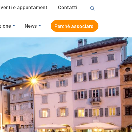
Eventi e appuntamenti
Contatti
zione
News
Perchè associarsi