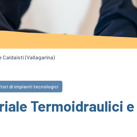
e Caldaisti (Vallagarina)
tori di impianti tecnologici
riale Termoidraulici e