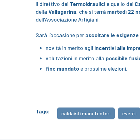
Il direttivo dei
Termoidraulici
e quello dei
Ca
della
Vallagarina
, che si terrà
martedì 22 
dell’Associazione Artigiani.
Sarà l’occasione per
ascoltare le esigenze
novità in merito agli
incentivi alle impr
valutazioni in merito alla
possibile fus
fine mandato
e prossime elezioni.
Tags:
caldaisti manutentori
eventi