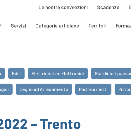
Le nostre convenzioni
Scadenze
Servizi
Categorie artigiane
Territori
Forma
o
Edili
Elettricisti ed Elettronici
Giardinieri paesa
ogici
Legno ed Arredamento
Pietre e inerti
Pittur
2022 – Trento