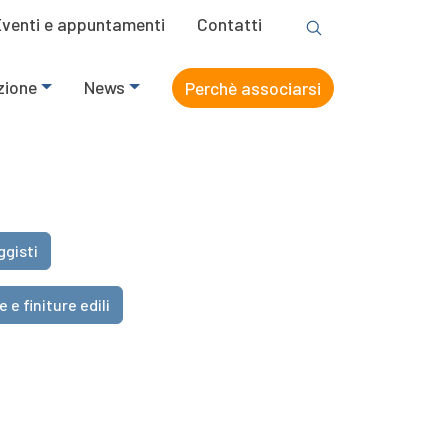
Eventi e appuntamenti
Contatti
zione
News
Perchè associarsi
ggisti
e e finiture edili