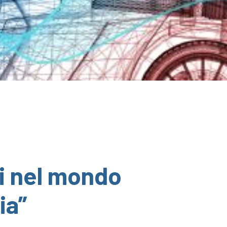
ri nel mondo
ia”