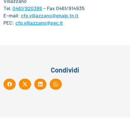
Villazzano
Tel.
0461/920386
– Fax 0461/914935
E-mail:
cfp.villazzano@enaip.tn.it
PEC:
cfp.villazzano@pec.it
Condividi