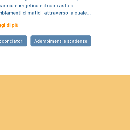
parmio energetico e il contrasto ai
biamenti climatici, attraverso la quale…
gi di più
cconciatori
Adempimenti e scadenze