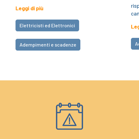
ris
Leggi di più
cam
Elettricisti ed Elettronici
Leg
A
Adempimenti e scadenze