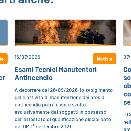
16/07/2026
07
ie
Notizie
Esami Tecnici Manutentori
Co
er
Antincendio
so
ob
A decorrere dal 26/09/2026, lo svolgimento
co
delle attività di manutenzione dei presidi
se
antincendio potrà essere svolto
esclusivamente dai soggetti in possesso
Il 
dell’attestato di qualificazione disciplinato
nel
dal DM 1° settembre 2021.…
amb