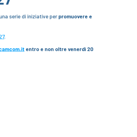
a serie di iniziative per
promuovere e
27
.
camcom.it
entro e non oltre venerdì 20