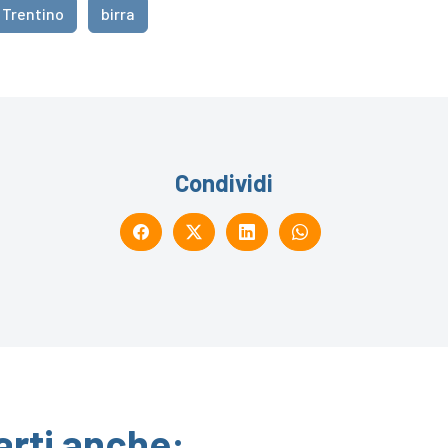
 Trentino
birra
Condividi
arti anche: