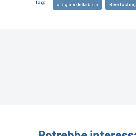
Tag:
artigiani della birra
Beertasting
Potrebbe interess