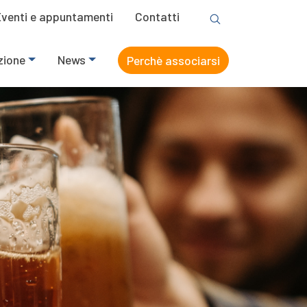
Eventi e appuntamenti
Contatti
zione
News
Perchè associarsi