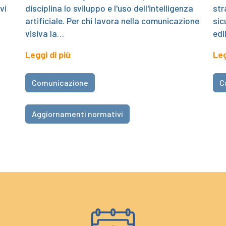
vi
disciplina lo sviluppo e l'uso dell'intelligenza
str
artificiale. Per chi lavora nella comunicazione
sic
visiva la…
edi
Leggi di più
Leg
Comunicazione
C
Aggiornamenti normativi