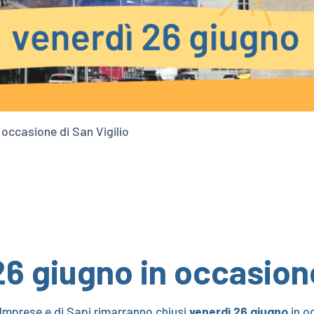
n occasione di San Vigilio
26 giugno in occasione
no Imprese e di Sapi rimarranno chiusi
venerdì 26 giugno
in o