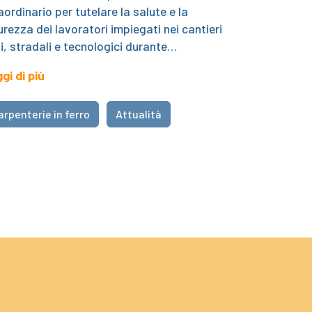
aordinario per tutelare la salute e la
urezza dei lavoratori impiegati nei cantieri
li, stradali e tecnologici durante…
gi di più
arpenterie in ferro
Attualità