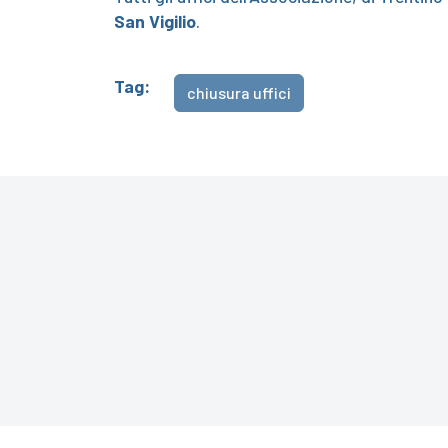
San Vigilio
.
Tag:
chiusura uffici