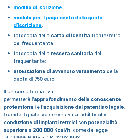
modulo di iscrizione
;
modulo per il pagamento della quota
d’iscrizione
;
fotocopia della
carta di identità
fronte/retro
del frequentante;
fotocopia della
tessera sanitaria
del
frequentante;
attestazione di avvenuto versamento
della
quota di 750 euro.
Il percorso formativo
permetterà l’
approfondimento delle conoscenze
professionali
e l’
acquisizione del patentino legale
,
tramite il quale sia riconosciuta l’
abilità alla
conduzione di impianti termici
con
potenzialità
superiore a 200.000 Kcal/h
, come da legge
13.07.1996 N.615 e D.M. 12.08.1968.