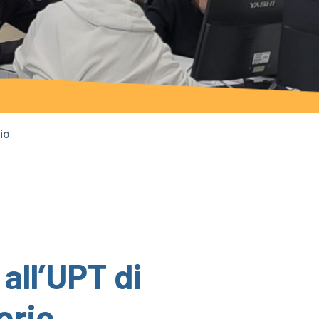
io
all’UPT di
orio