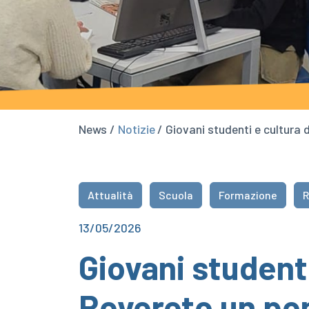
News /
Notizie
/ Giovani studenti e cultura 
Attualità
Scuola
Formazione
R
13/05/2026
Giovani studenti
Rovereto un pon