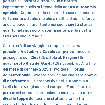
portare sul territorio trentino un dibattito
importante: quello sul tema della nostra
autonomia
speciale
. Argomento da sempre discusso e ancora
fortemente attuale, ma che a molti cittadini è forse
ancora poco chiaro, tanto nei suoi
aspetti storici
quanto nel suo
ruolo
(determinante) per la nostra
terra ed i suoi cittadini.
Si tratterà di un viaggio a tappe che inizierà il
prossimo
4 ottobre a Cavalese
, per poi toccare
proseguire con
Cles
(25 ottobre),
Pergine
(15
novembre) e
Riva del Garda
(29 novembre). Alla fine
del mese di gennaio 2025 si svolgerà il
Forum
dell’Autonomia
, l’evento provinciale che sarà
spazio
di confronto
sulle prospettive dell’autonomia a
livello locale, regionale ed europeo. E non è tutto,
perchè nel corso del prossimo anno saranno
altre
dieci le tappe
del tour che si alterneranno tra
comunità di valle e centri cittadini, per indagare