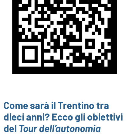
Come sarà il Trentino tra
dieci anni? Ecco gli obiettivi
del
Tour dell’autonomia