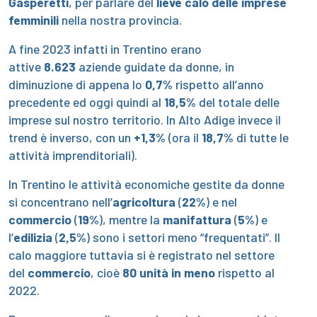
Gasperetti
, per parlare del
lieve calo delle imprese
femminili
nella nostra provincia.
A fine 2023 infatti in Trentino erano
attive
8.623
aziende guidate da donne, in
diminuzione di appena lo
0,7%
rispetto all’anno
precedente ed oggi quindi al
18,5%
del totale delle
imprese sul nostro territorio. In Alto Adige invece il
trend è inverso, con un
+1,3%
(ora il
18,7%
di tutte le
attività imprenditoriali).
In Trentino le attività economiche gestite da donne
si concentrano nell’
agricoltura
(
22%
) e nel
commercio
(
19%
), mentre la
manifattura
(
5%
) e
l’
edilizia
(
2,5%
) sono i settori meno “frequentati”. Il
calo maggiore tuttavia si è registrato nel settore
del
commercio
, cioè
80 unità in meno
rispetto al
2022.