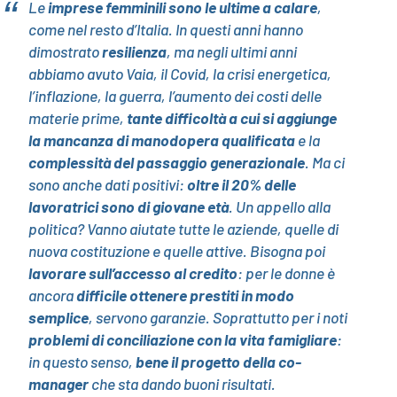
Le
imprese femminili sono le ultime a calare
,
come nel resto d’Italia. In questi anni hanno
dimostrato
resilienza
, ma negli ultimi anni
abbiamo avuto Vaia, il Covid, la crisi energetica,
l’inflazione, la guerra, l’aumento dei costi delle
materie prime,
tante difficoltà a cui si aggiunge
la mancanza di manodopera qualificata
e la
complessità del passaggio generazionale
. Ma ci
sono anche dati positivi:
oltre il 20% delle
lavoratrici sono di giovane età
. Un appello alla
politica? Vanno aiutate tutte le aziende, quelle di
nuova costituzione e quelle attive. Bisogna poi
lavorare sull’accesso al credito
: per le donne è
ancora
difficile ottenere prestiti in modo
semplice
, servono garanzie. Soprattutto per i noti
problemi di conciliazione con la vita famigliare
:
in questo senso,
bene il progetto della co-
manager
che sta dando buoni risultati.