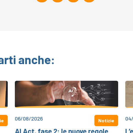
arti anche:
06/08/2026
04
ie
Notizie
AI Act, fase 2: le nuove regole
L’