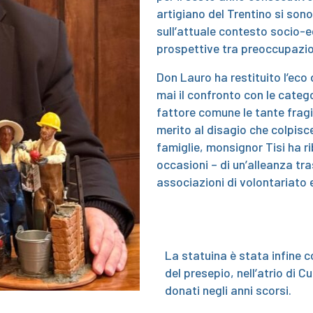
artigiano del Trentino si son
sull’attuale contesto socio-e
prospettive tra preoccupazio
Don Lauro ha restituito l’eco
mai il confronto con le categ
fattore comune le tante fragili
merito al disagio che colpis
famiglie, monsignor Tisi ha ri
occasioni – di un’alleanza tr
associazioni di volontariato 
La statuina è stata infine 
del presepio, nell’atrio di C
donati negli anni scorsi.