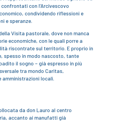
o confrontati con l’Arcivescovo
conomico, condividendo riflessioni e
ni e speranze.
 della Visita pastorale, dove non manca
orie economiche, con le quali porre a
tà riscontrate sul territorio. E proprio in
ce, spesso in modo nascosto, tante
badito il sogno – già espresso in più
asversale tra mondo Caritas,
e amministrazioni locali.
collocata da don Lauro al centro
uria, accanto ai manufatti già