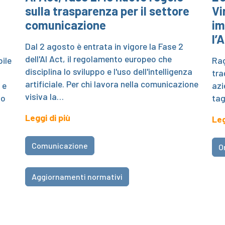
sulla trasparenza per il settore
Vi
comunicazione
im
l’
Dal 2 agosto è entrata in vigore la Fase 2
dell'AI Act, il regolamento europeo che
ile
Rag
disciplina lo sviluppo e l'uso dell'intelligenza
tra
artificiale. Per chi lavora nella comunicazione
 e
azi
visiva la…
no
tag
Leggi di più
Leg
Comunicazione
O
Aggiornamenti normativi