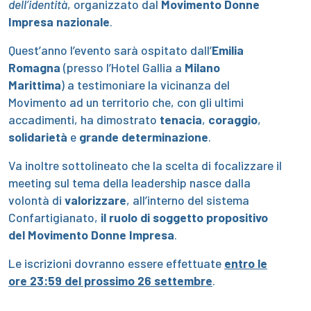
dell’identità
, organizzato dal
Movimento Donne
Impresa nazionale
.
Quest’anno l’evento sarà ospitato dall’
Emilia
Romagna
(presso l’Hotel Gallia a
Milano
Marittima
) a testimoniare la vicinanza del
Movimento ad un territorio che, con gli ultimi
accadimenti, ha dimostrato
tenacia
,
coraggio
,
solidarietà
e
grande determinazione
.
Va inoltre sottolineato che la scelta di focalizzare il
meeting sul tema della leadership nasce dalla
volontà di
valorizzare
, all’interno del sistema
Confartigianato,
il ruolo di soggetto propositivo
del Movimento Donne Impresa
.
Le iscrizioni dovranno essere effettuate
entro le
ore 23:59 del prossimo 26 settembre
.