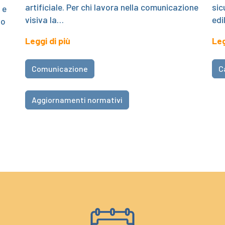
artificiale. Per chi lavora nella comunicazione
sic
 e
visiva la…
edi
no
Leggi di più
Leg
Comunicazione
C
Aggiornamenti normativi