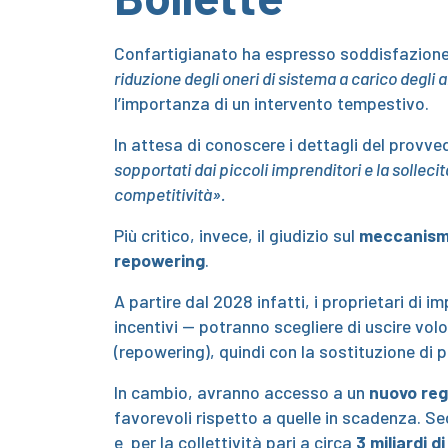
Confartigianato ha espresso soddisfazione 
riduzione degli oneri di sistema a carico degli
l’importanza di un intervento tempestivo.
In attesa di conoscere i dettagli del provve
sopportati dai piccoli imprenditori e la solleci
competitività».
Più critico, invece, il giudizio sul
meccanismo 
repowering
.
A partire dal 2028 infatti, i proprietari di 
incentivi — potranno scegliere di uscire vo
(repowering), quindi con la sostituzione di pa
In cambio, avranno accesso a un
nuovo reg
favorevoli rispetto a quelle in scadenza. 
e per la collettività pari a circa
3 miliardi d