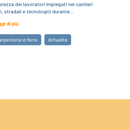
urezza dei lavoratori impiegati nei cantieri
li, stradali e tecnologici durante…
gi di più
arpenterie in ferro
Attualità