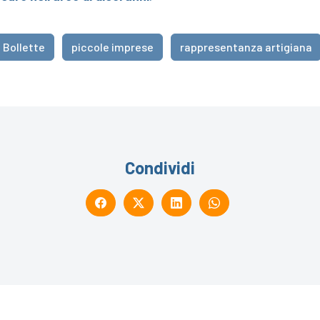
I Bollette
piccole imprese
rappresentanza artigiana
Condividi