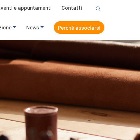
Eventi e appuntamenti
Contatti
zione
News
Perchè associarsi