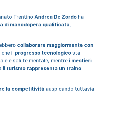
ianato Trentino
Andrea De Zordo
ha
nza di manodopera qualificata,
ebbero
collaborare maggiormente con
 che il
progresso tecnologico
sta
ciale e salute mentale, mentre
i mestieri
ma
il turismo rappresenta un traino
re la competitività
auspicando tuttavia