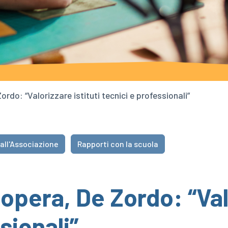
do: “Valorizzare istituti tecnici e professionali”
all'Associazione
Rapporti con la scuola
pera, De Zordo: “Valo
sionali”