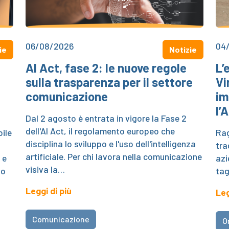
06/08/2026
04
ie
Notizie
AI Act, fase 2: le nuove regole
L’
sulla trasparenza per il settore
Vi
comunicazione
im
l’
Dal 2 agosto è entrata in vigore la Fase 2
dell'AI Act, il regolamento europeo che
ile
Rag
disciplina lo sviluppo e l'uso dell'intelligenza
tra
artificiale. Per chi lavora nella comunicazione
 e
azi
visiva la…
no
tag
Leggi di più
Leg
Comunicazione
O