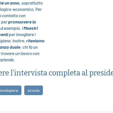
hé un anno
, soprattutto
cnologico-economico. Per
to contatto con
, per
promuovere la
Ad esempio, i
Maestri
centi
per invogliare i
giana. Inoltre,
riteniamo
nanza duale
: chi fa un
 trovare un lavoro con
 aziende.
re l’intervista completa al presi
nodopera
scuola