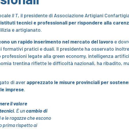
locale
Il T
, il presidente di Associazione Artigiani Confartig
 istituti tecnici e professionali per rispondere alla care
lizia e artigianato.
scono un rapido inserimento nel mercato del lavoro
e dovr
i formativi pratici e duali. Il presidente ha osservato inoltre
 professioni legate alla green economy, intelligenza artifi
nomia trentina riflette le difficoltà nazionali, ha ribadito, 
egato di aver
apprezzato le misure provinciali per sostene
 le imprese
.
ere il valore
tecnici
. È un
cambio di
zi e le ragazze che escono
o prima rispetto ai