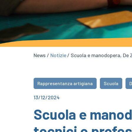
News /
Notizie
/ Scuola e manodopera, De Zor
Rappresentanza artigiana
Scuola
D
13/12/2024
Scuola e manodo
tecnici e profes