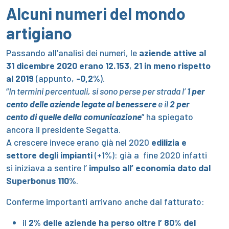
Alcuni numeri del mondo
artigiano
Passando all’analisi dei numeri, le
aziende attive al
31 dicembre 2020 erano 12.153
,
21 in meno
rispetto
al 2019
(­appunto,
-0,2%
).
“
In termini percentuali, si sono perse per strada l’
1 per
cento delle aziende legate al benessere
e il
2 per
cento di quelle della comunicazione
” ha spiegato
ancora il presidente Segatta.
A crescere invece erano già nel 2020
edilizia e
settore degli impianti
(+1%): già a fine 2020 infatti
si iniziava a sentire l’
impulso all’ economia dato dal
Superbonus 110%
.
Conferme importanti arrivano anche dal fatturato:
il
2% delle aziende ha perso oltre l’ 80% del