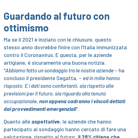
Guardando al futuro con
ottimismo
Ma se il 2021 è iniziato con le chiusure, questo
stesso anno dovrebbe finire con l’Italia immunizzata
contro il Coronavirus. E questa, per le aziende
artigiane, è sicuramente una buona notizia.
“
Abbiamo fatto un sondaggio tra le nostre aziende
– ha
concluso il presidente Segatta, –
ed­ in mille hanno
risposto
.
E i dati sono confortanti, sia rispetto alle
previsioni per il futuro, sia riguardo alla tenuta
occupazionale,
non appena cadranno i vincoli dettati
dai provvedimenti emergenzia
l
i
“.
Quanto alle
aspettative
, le aziende che hanno
partecipato al sondaggio hanno cercato di fare una
valutazione, rispetto al futuro:
il 28% ritiene che