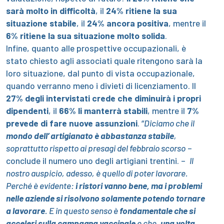
sarà molto in difficoltà
, il
24% ritiene la sua
situazione stabile
, il
24% ancora positiva
, mentre il
6% ritiene la sua situazione molto solida
.
Infine, quanto alle prospettive occupazionali, è
stato chiesto agli associati quale ritengono sarà la
loro situazione, dal punto di vista occupazionale,
quando verranno meno i divieti di licenziamento. Il
27% degli intervistati crede che diminuirà i propri
dipendenti
, il
66% li manterrà stabili
, mentre il
7%
prevede di fare nuove assunzioni
. “
Diciamo che il
mondo dell’ artigianato è abbastanza stabile
,
soprattutto rispetto ai presagi del febbraio scorso
–
conclude il numero uno degli artigiani trentini. – ­
Il
nostro auspicio, adesso, è quello di poter lavorare.
Perché è evidente:
i ristori vanno bene, ma i problemi
nelle aziende si risolvono solamente potendo tornare
a lavorare
. E in questo senso è
fondamentale che si
acceleri sulla campagna vaccinale
e che,
una volta