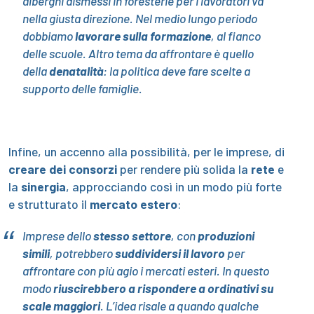
alberghi dismessi in foresterie per i lavoratori va
nella giusta direzione. Nel medio lungo periodo
dobbiamo
lavorare sulla formazione
, al fianco
delle scuole. Altro tema da affrontare è quello
della
denatalità
: la politica deve fare scelte a
supporto delle famiglie.
Infine, un accenno alla possibilità, per le imprese, di
creare dei consorzi
per rendere più solida la
rete
e
la
sinergia
, approcciando così in un modo più forte
e strutturato il
mercato estero
:
Imprese dello
stesso settore
, con
produzioni
simili
, potrebbero
suddividersi il lavoro
per
affrontare con più agio i mercati esteri. In questo
modo
riuscirebbero a rispondere a ordinativi su
scale maggiori
. L’idea risale a quando qualche