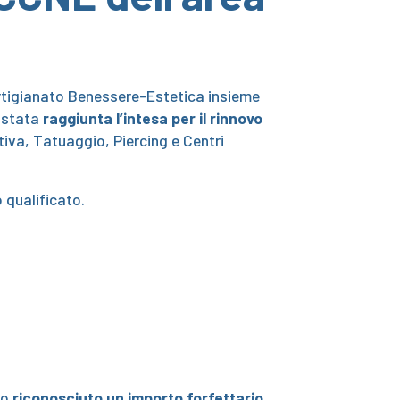
tigianato Benessere-Estetica insieme
è stata
raggiunta l’intesa per il rinnovo
iva, Tatuaggio, Piercing e Centri
 qualificato.
to
riconosciuto un importo forfettario