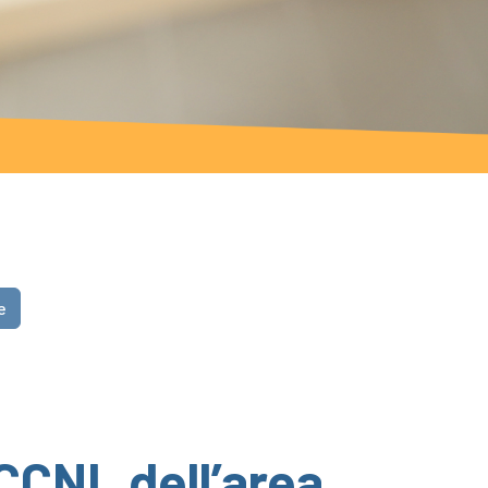
e
 CCNL dell’area