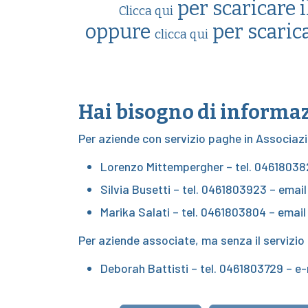
per scaricare i
Clicca qui
oppure
per scaric
clicca qui
Hai bisogno di informa
Per aziende con servizio paghe in Associazi
Lorenzo Mittempergher – tel.
04618038
Silvia Busetti – tel.
0461803923
– emai
Marika Salati – tel.
0461803804
– emai
Per aziende associate, ma senza il servizio p
Deborah Battisti – tel.
0461803729
– e-