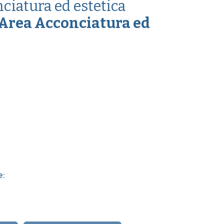
nciatura ed estetica
 Area Acconciatura ed
e
: