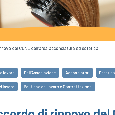
rinnovo del CCNL dell’area acconciatura ed estetica
e lavoro
Dall'Associazione
Acconciatori
Estetist
l lavoro
Politiche del lavoro e Contrattazione
ccordo di rinnovo del