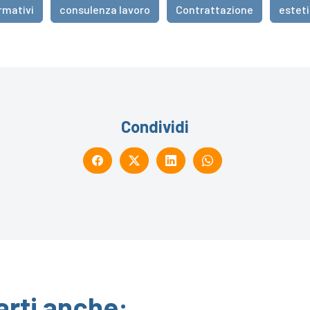
rmativi
consulenza lavoro
Contrattazione
estet
Condividi
arti anche: