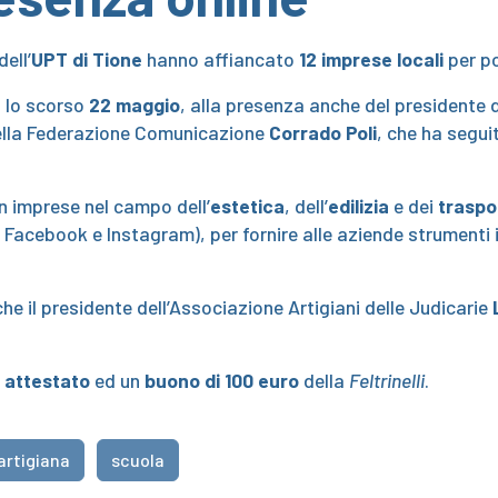
dell’
UPT di Tione
hanno affiancato
12
imprese locali
per p
i lo scorso
22 maggio
, alla presenza anche del presidente d
ella Federazione Comunicazione
Corrado Poli
, che ha segui
n imprese nel campo dell’
estetica
, dell’
edilizia
e dei
traspor
 Facebook e Instagram), per fornire alle aziende strumenti 
he il presidente dell’Associazione Artigiani delle Judicarie
n
attestato
ed un
buono di 100 euro
della
Feltrinelli
.
artigiana
scuola