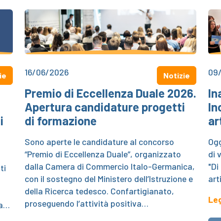
16/06/2026
09
ie
Notizie
Premio di Eccellenza Duale 2026.
In
Apertura candidature progetti
In
i
di formazione
ar
Sono aperte le candidature al concorso
Ogg
“Premio di Eccellenza Duale”, organizzato
di 
dalla Camera di Commercio Italo-Germanica,
"Di
ti
con il sostegno del Ministero dell’Istruzione e
art
della Ricerca tedesco. Confartigianato,
Leg
proseguendo l’attività positiva…
ra…