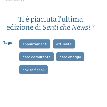
Ti è piaciuta l’ultima
edizione di
Senti che News!
?
Tags:
appuntamenti
attualità
caro carburante
caro energia
novità fiscali