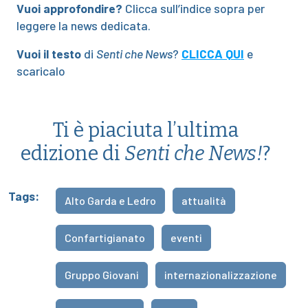
Vuoi approfondire?
Clicca sull’indice sopra per
leggere la news dedicata.
Vuoi il testo
di
Senti che News
?
CLICCA QUI
e
scaricalo
Ti è piaciuta l’ultima
edizione di
Senti che News!
?
Tags:
Alto Garda e Ledro
attualità
Confartigianato
eventi
Gruppo Giovani
internazionalizzazione