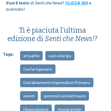
Vuoi il testo
di
Senti che News
?
CLICCA QUI
e
scaricalo!
Ti è piaciuta l’ultima
edizione di
Senti che News!
?
Tags:
attualità
caro energia
Confartigianato
Coordinamento Imprenditori Primiero
eventi
gommisti ed elettrauto
l'Associazione
mutua artieri