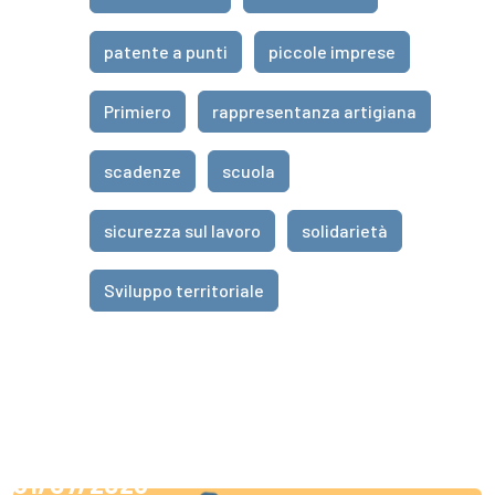
patente a punti
piccole imprese
Primiero
rappresentanza artigiana
scadenze
scuola
sicurezza sul lavoro
solidarietà
Sviluppo territoriale
31/07/2026