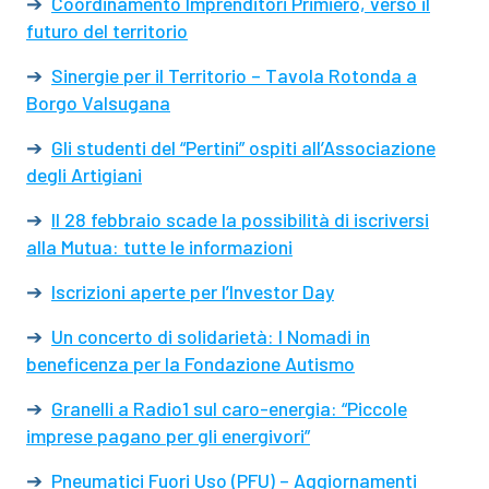
➔
Coordinamento Imprenditori Primiero, verso il
futuro del territorio
➔
Sinergie per il Territorio – Tavola Rotonda a
Borgo Valsugana
➔
Gli studenti del “Pertini” ospiti all’Associazione
degli Artigiani
➔
Il 28 febbraio scade la possibilità di iscriversi
alla Mutua: tutte le informazioni
➔
Iscrizioni aperte per l’Investor Day
➔
Un concerto di solidarietà: I Nomadi in
beneficenza per la Fondazione Autismo
➔
Granelli a Radio1 sul caro-energia: “Piccole
imprese pagano per gli energivori”
➔
Pneumatici Fuori Uso (PFU) – Aggiornamenti