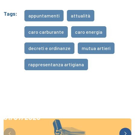
Tags:
appuntamenti
attualità
caro carburante
caro energia
decreti e ordinanze
mutua artieri
rappresentanza artigiana
31/07/2026