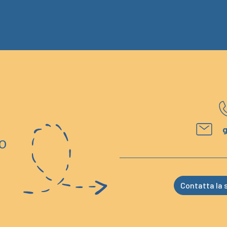
g
o
Contatta la s