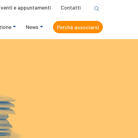
Eventi e appuntamenti
Contatti
zione
News
Perchè associarsi