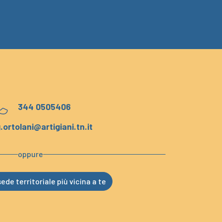
344 0505406
.ortolani@artigiani.tn.it
oppure
ede territoriale più vicina a te