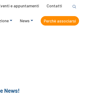
Eventi e appuntamenti
Contatti
zione
News
Perchè associarsi
he News!