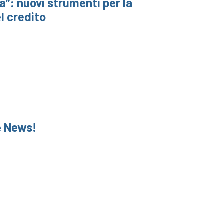
a”: nuovi strumenti per la
el credito
he News!