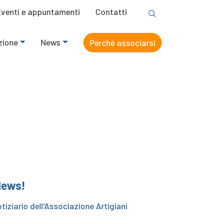
Eventi e appuntamenti
Contatti
zione
News
Perchè associarsi
 News!
tiziario dell'Associazione Artigiani