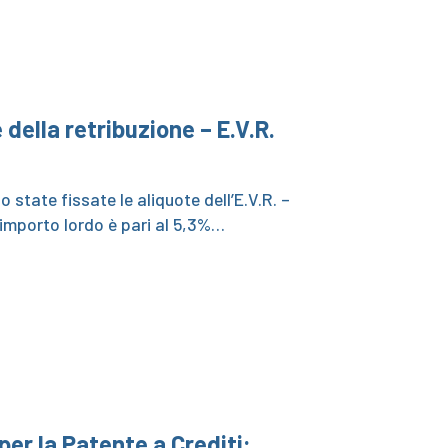
 della retribuzione – E.V.R.
no state fissate le aliquote dell’E.V.R. –
L’importo lordo è pari al 5,3%…
er la Patente a Crediti: