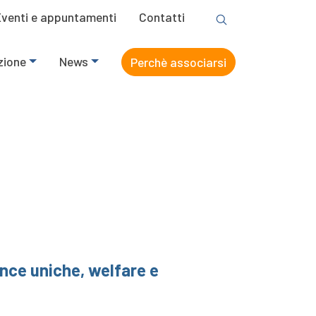
Eventi e appuntamenti
Contatti
zione
News
Perchè associarsi
unce uniche, welfare e