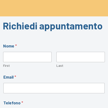
Richiedi appuntamento
*
Nome
*
M
o
t
i
v
First
Last
o
N
Email
*
o
m
e
Telefono
*