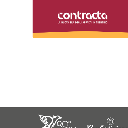
Paginazione
degli
articoli