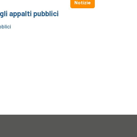
Notizie
i appalti pubblici
blici