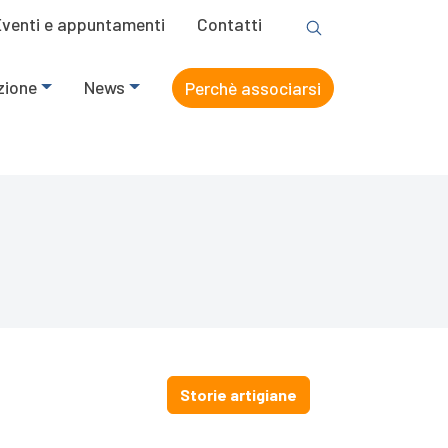
Eventi e appuntamenti
Contatti
zione
News
Perchè associarsi
Storie artigiane