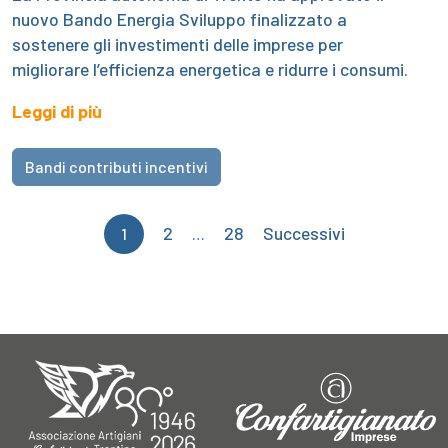
nuovo Bando Energia Sviluppo finalizzato a
sostenere gli investimenti delle imprese per
migliorare l’efficienza energetica e ridurre i consumi.
Leggi di più
Bandi contributi incentivi
Paginazione
2
28
Successivi
1
…
degli
articoli