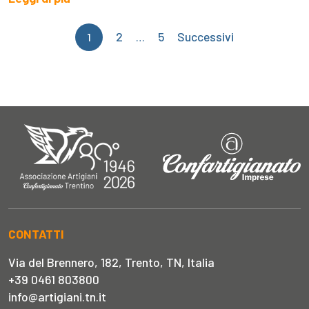
Paginazione
2
5
Successivi
1
…
degli
articoli
CONTATTI
Via del Brennero, 182, Trento, TN, Italia
+39 0461 803800
info@artigiani.tn.it