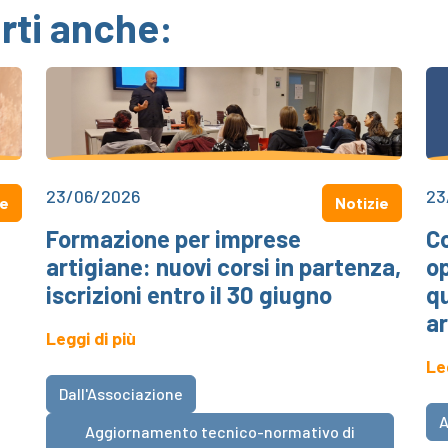
rti anche:
23/06/2026
23
ie
Notizie
Formazione per imprese
Co
artigiane: nuovi corsi in partenza,
o
iscrizioni entro il 30 giugno
qu
ar
Leggi di più
Le
Dall'Associazione
A
Aggiornamento tecnico-normativo di