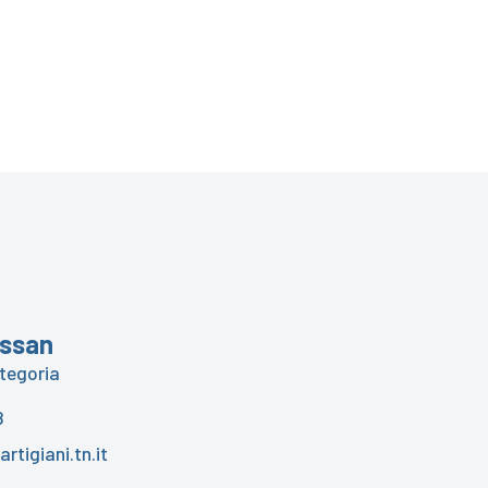
issan
ategoria
8
rtigiani.tn.it