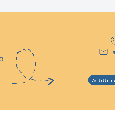
g
o
Contatta la s