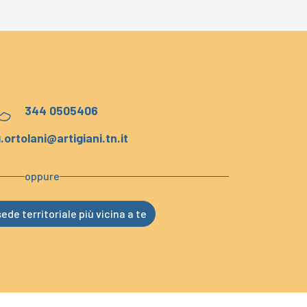
344 0505406
.ortolani@artigiani.tn.it
oppure
ede territoriale più vicina a te