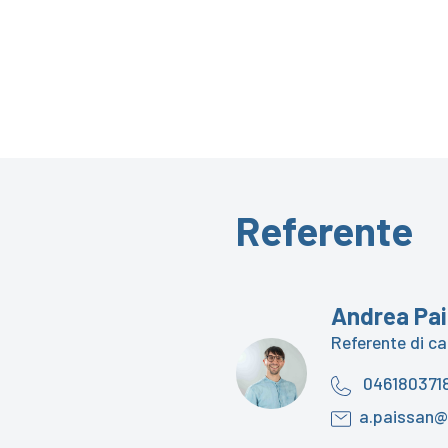
Referente
Andrea Pa
Referente di c
046180371
a.paissan@a