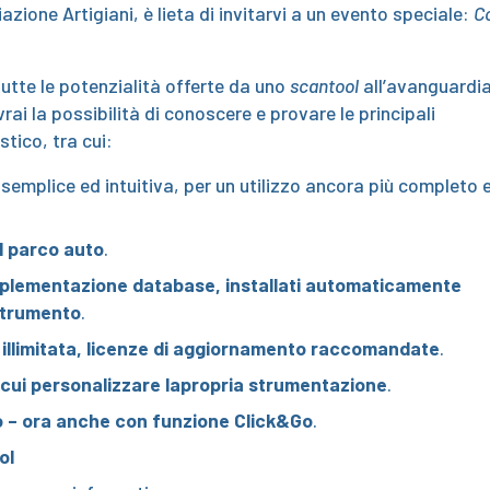
azione Artigiani, è lieta di invitarvi a un evento speciale:
C
utte le potenzialità offerte da uno
scantool
all’avanguardia
rai la possibilità di conoscere e provare le principali
tico, tra cui:
 semplice ed intuitiva, per un utilizzo ancora più completo 
l parco auto
.
mplementazione database, installati automaticamente
 strumento
.
 illimitata, licenze di aggiornamento raccomandate
.
 cui personalizzare lapropria strumentazione
.
lo – ora anche con funzione Click&Go
.
ol