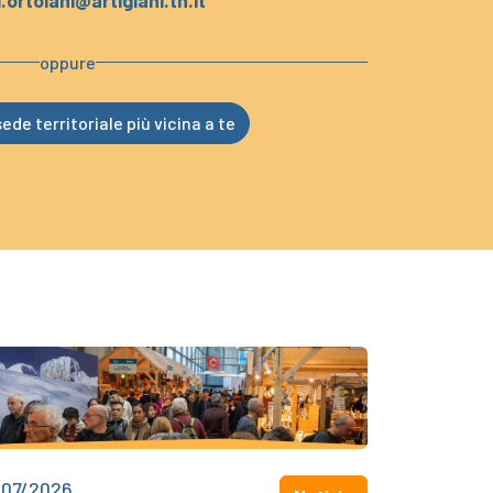
.ortolani@artigiani.tn.it
oppure
ede territoriale più vicina a te
/07/2026