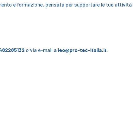
nto e formazione, pensata per supportare le tue attività
482285132
o via e-mail a
leo@pro-tec-italia.it
.