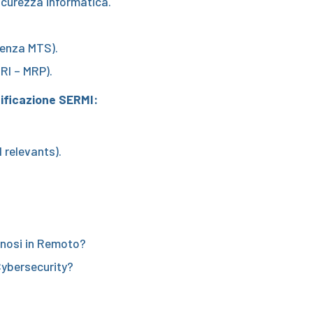
sicurezza informatica.
icenza MTS).
RI – MRP).
tificazione SERMI:
 relevants).
gnosi in Remoto?
Cybersecurity?