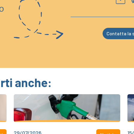
g
o
Contatta la s
rti anche:
29/07/2026
15