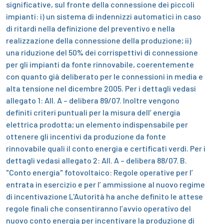
significative, sul fronte della connessione dei piccoli
impianti:
i) un sistema di indennizzi automatici in caso
di ritardi nella definizione del preventivo e nella
realizzazione della connessione della produzione;
ii)
una riduzione del 50% dei corrispettivi di connessione
per gli impianti da fonte rinnovabile, coerentemente
con quanto già deliberato per le connessioni in media e
alta tensione nel dicembre 2005.
Per i dettagli vedasi
allegato 1: All. A – delibera 89/07.
Inoltre vengono
definiti criteri puntuali per la misura dell’ energia
elettrica prodotta; un elemento indispensabile per
ottenere gli incentivi da produzione da fonte
rinnovabile quali il conto energia e certificati verdi.
Per i
dettagli vedasi allegato 2: All. A – delibera 88/07.
B.
"Conto energia" fotovoltaico: Regole operative per l’
entrata in esercizio e per l’ ammissione al nuovo regime
di incentivazione
L'Autorità ha anche definito le attese
regole finali che consentiranno l’avvio operativo del
nuovo conto energia per incentivare la produzione di