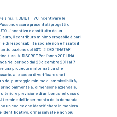
 e s.m.i.
1. OBIETTIVO
Incentivare le
o. Possono essere presentati progetti di
BUTO
L'incentivo è costituito da un
0 euro, il contributo minimo erogabile è pari
e di responsabilità sociale non è fissato il
n’anticipazione del 50%.
3. DESTINATARI
ricoltura.
4. RISORSE
Per l'anno 2011 l'INAIL
anda
Nel periodo dal 28 dicembre 2011 al 7
one una procedura informatica che
arie, allo scopo di verificare che i
nto del punteggio minimo di ammissibilità,
o principalmente a:
dimensione aziendale,
a ulteriore previsione di un bonus nel caso di
Al termine dell'inserimento della domanda
nno un codice che identificherà in maniera
ce identificativo, ormai salvate e non più