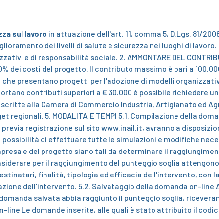
ezza sul lavoro
in attuazione dell'art. 11, comma 5, D.Lgs. 81/2008
iglioramento dei livelli di salute e sicurezza nei luoghi di lavor
zativi e di responsabilità sociale.
2. AMMONTARE DEL CONTRI
0% dei costi del progetto.
Il contributo massimo è pari a 100.00
 che presentano progetti per l'adozione di modelli organizzativi 
ortano contributi superiori a € 30.000 è possibile richiedere u
 iscritte alla Camera di Commercio Industria, Artigianato ed Ag
get regionali.
5. MODALITA' E TEMPI
5.1. Compilazione della dom
 previa registrazione sul sito
www.inail.it, avranno a disposizi
possibilità di effettuare tutte le simulazioni e modifiche necess
impresa e del progetto siano tali da determinare il raggiungime
considerare per il raggiungimento del punteggio soglia attengon
estinatari, finalità, tipologia ed efficacia dell'intervento, con l
zazione dell'intervento.
5.2. Salvataggio della domanda on-line
i domanda salvata abbia raggiunto il punteggio soglia, ricevera
n-line
Le domande inserite, alle quali è stato attribuito il codi