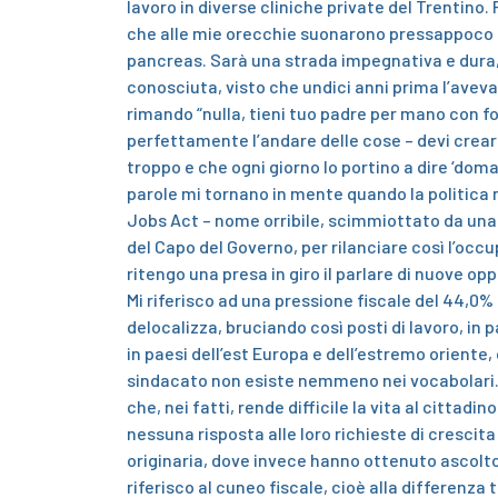
lavoro in diverse cliniche private del Trentino.
che alle mie orecchie suonarono pressappoco co
pancreas. Sarà una strada impegnativa e dura, v
conosciuta, visto che undici anni prima l’aveva 
rimando “nulla, tieni tuo padre per mano con for
perfettamente l’andare delle cose – devi creare 
troppo e che ogni giorno lo portino a dire ‘dom
parole mi tornano in mente quando la politica n
Jobs Act
– nome orribile, scimmiottato da una 
del Capo del Governo, per rilanciare così l’occ
ritengo una presa in giro il parlare di nuove o
Mi riferisco ad una pressione fiscale del 44,0%
delocalizza, bruciando così posti di lavoro, in 
in paesi dell’est Europa e dell’estremo oriente
sindacato
non esiste nemmeno nei vocabolari
che, nei fatti, rende difficile la vita al cittad
nessuna risposta alle loro richieste di crescita 
originaria, dove invece hanno ottenuto ascolto
riferisco al cuneo fiscale, cioè alla differenz