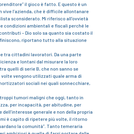
prenditore” il gioco è fatto. E questo è un
 vive l’azienda, che è difficile allontanare
lista sconsiderato.
Mi riferisco all’ovvietà
e condizioni ambientali e fiscali perché le
ontributi – Dio solo sa quanto sia costato il
i finiscono, riportano tutto alla situazione
e tra cittadini lavoratori. Da una parte
ficienza e lontani dal misurare la loro
ra quelli di serie B, che non sanno se
e volte vengono utilizzati quale arma di
ortizzatori sociali nei quali sonnecchiare,
 troppi tumori maligni che oggi, tanto in
zza, per incapacità, per abitudine, per
 dell’interesse generale e non della propria
mi è capito di ripetere più volte, il ritorno
riguardano la comunità”. Tanto temeraria
eri ambiziosi è quella di farsi portare dalle