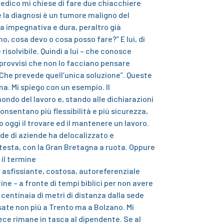
 medico mi chiese di fare due chiacchiere
 la diagnosi è un tumore maligno del
da impegnativa e dura, peraltro già
o, cosa devo o cosa posso fare?” E lui, di
risolvibile. Quindi a lui – che conosce
improvvisi che non lo facciano pensare
. Che prevede quell’unica soluzione”.
Queste
ma. Mi spiego con un esempio. Il
ndo del lavoro e, stando alle dichiarazioni
onsentano più flessibilità e più sicurezza,
 oggi il trovare ed il mantenere un lavoro.
ade di aziende ha delocalizzato e
n testa, con la Gran Bretagna a ruota. Oppure
 il termine
, asfissiante, costosa, autoreferenziale
tine – a fronte di tempi biblici per non avere
e centinaia di metri di distanza dalla sede
rsate non più a Trento ma a Bolzano.
Mi
vece rimane in tasca al dipendente. Se al