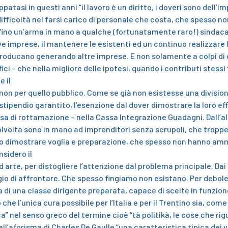
tasi in questi anni “il lavoro è un diritto, i doveri sono dell’im
difficoltà nel farsi carico di personale che costa, che spesso non
fino un’arma in mano a qualche (fortunatamente raro!) sindaca
ve imprese, il mantenere le esistenti ed un continuo realizzare l
iproducano generando altre imprese. E non solamente a colpi di c
efici – che nella migliore delle ipotesi, quando i contributi stess
e il
 non per quello pubblico. Come se già non esistesse una division
lo stipendio garantito, l’esenzione dal dover dimostrare la loro ef
sa di rottamazione – nella Cassa Integrazione Guadagni. Dall’alt
 talvolta sono in mano ad imprenditori senza scrupoli, che tropp
ono dimostrare voglia e preparazione, che spesso non hanno amm
nsidero il
d arte, per distogliere l’attenzione dal problema principale. Dai
gio di affrontare. Che spesso fingiamo non esistano. Per debole
di una classe dirigente preparata, capace di scelte in funzione
 che l’unica cura possibile per l’Italia e per il Trentino sia, come 
ca” nel senso greco del termine cioè “tà politikà, le cose che 
ell’aforisma di Charles De Gaulle “una caratteristica tipica dei v