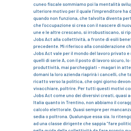
cuneo fiscale sommiamo poi la mentalità sviluppa
ulteriore motivo per il quale l’imprenditore ha 
quando non funziona, che talvolta diventa per
che l’occupazione si crea con il nascere di nuo
une e le altre crescano, si irrobustiscano, si r
Jobs Act
alla collettività, a fronte di esili ben
precedente.
Mi riferisco alla considerazione ch
Jobs Act
vale per il mondo del lavoro privato e
quelli di serie A, con il posto di lavoro sicuro, 
produttività, mai parcheggiati – magari in atte
domani la loro azienda riaprirà i cancelli, che
ricatto verso la politica, che ogni giorno dev
vivacchiare, poltrire.
Per tutti questi motivi co
Jobs Act
come uno dei diversivi creati, quasi a
Italia quanto in Trentino, non abbiamo il corag
calcolo elettorale. Quasi sempre per mancanza 
sedia o poltrona. Qualunque essa sia.
Io ritengo
ad una classe dirigente che sappia “fare politi
nella guida della collettività da fare proprio qu