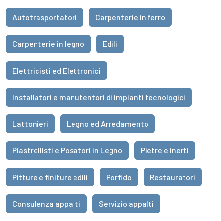
Autotrasportatori
Carpenterie in ferro
Carpenterie in legno
Edili
Elettricisti ed Elettronici
Installatori e manutentori di impianti tecnologici
Lattonieri
Legno ed Arredamento
Piastrellisti e Posatori in Legno
Pietre e inerti
Pitture e finiture edili
Porfido
Restauratori
Consulenza appalti
Servizio appalti