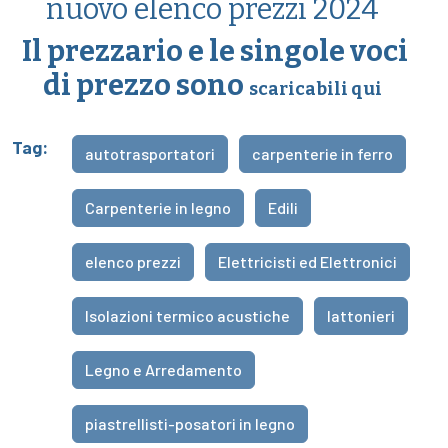
nuovo elenco prezzi 2024
Il prezzario e le singole voci
di prezzo sono
scaricabili qui
Tag:
autotrasportatori
carpenterie in ferro
Carpenterie in legno
Edili
elenco prezzi
Elettricisti ed Elettronici
Isolazioni termico acustiche
lattonieri
Legno e Arredamento
piastrellisti-posatori in legno