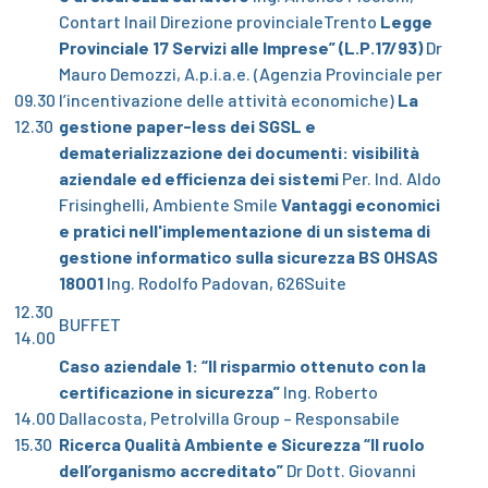
Contart Inail Direzione provincialeTrento
Legge
Provinciale 17 Servizi alle Imprese” (L.P.17/93)
Dr
Mauro Demozzi, A.p.i.a.e. (Agenzia Provinciale per
09.30
l’incentivazione delle attività economiche)
La
12.30
gestione paper-less dei SGSL e
dematerializzazione dei documenti: visibilità
aziendale ed efficienza dei sistemi
Per. Ind. Aldo
Frisinghelli, Ambiente Smile
Vantaggi economici
e pratici nell'implementazione di un sistema di
gestione informatico sulla sicurezza BS OHSAS
18001
Ing. Rodolfo Padovan, 626Suite
12.30
BUFFET
14.00
Caso aziendale 1:
“Il risparmio ottenuto con la
certificazione in sicurezza”
Ing. Roberto
14.00
Dallacosta, Petrolvilla Group – Responsabile
15.30
Ricerca Qualità Ambiente e Sicurezza
“Il ruolo
dell’organismo accreditato”
Dr Dott. Giovanni