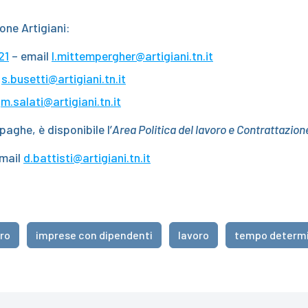
one Artigiani:
21
– email
l.mittempergher@artigiani.tn.it
l
s.busetti@artigiani.tn.it
l
m.salati@artigiani.tn.it
aghe, è disponibile l’
Area Politica del lavoro e Contrattazion
mail
d.battisti@artigiani.tn.it
oro
imprese con dipendenti
lavoro
tempo determ