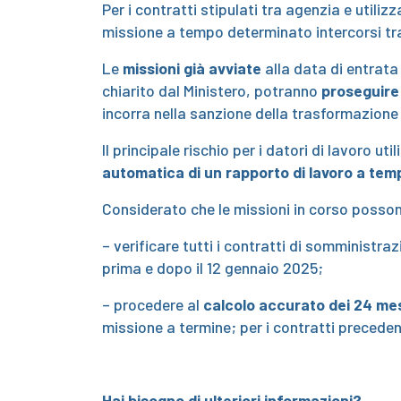
Per i contratti stipulati tra agenzia e utili
missione a tempo determinato intercorsi tra
Le
missioni già avviate
alla data di entrata 
chiarito dal Ministero, potranno
proseguire 
incorra nella sanzione della trasformazion
Il principale rischio per i datori di lavoro u
automatica di un rapporto di lavoro a tem
Considerato che le missioni in corso possono
– verificare tutti i contratti di somministraz
prima e dopo il 12 gennaio 2025;
– procedere al
calcolo accurato dei 24 me
missione a termine; per i contratti precedent
Hai bisogno di ulteriori informazioni?