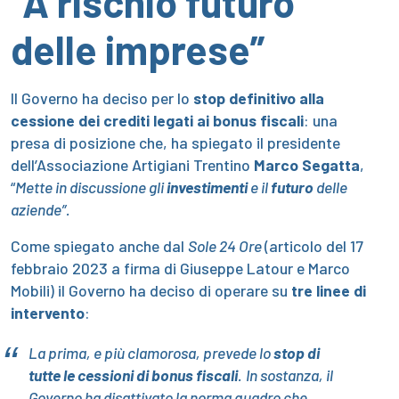
“A rischio futuro
delle imprese”
Il Governo ha deciso per lo
stop definitivo alla
cessione dei crediti legati ai bonus fiscali
: una
presa di posizione che, ha spiegato il presidente
dell’Associazione Artigiani Trentino
Marco Segatta
,
“
Mette in discussione gli
investimenti
e il
futuro
delle
aziende”.
Come spiegato anche dal
Sole 24 Ore
(articolo del 17
febbraio 2023 a firma di Giuseppe Latour e Marco
Mobili) il Governo ha deciso di operare su
tre linee di
intervento
:
La prima, e più clamorosa, prevede lo
stop di
tutte le cessioni di bonus fiscali
. In sostanza, il
Governo ha disattivato la norma quadro che