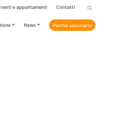
Eventi e appuntamenti
Contatti
zione
News
Perchè associarsi