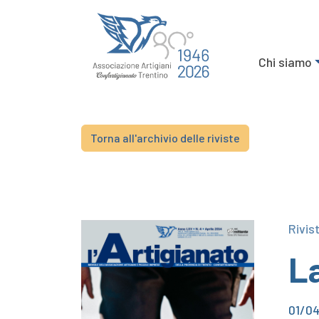
Chi siamo
Torna all'archivio delle riviste
Rivis
La
01/0